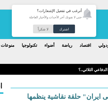
أترغب في تفعيل الإشعارات؟
حتى لا تفوتك آخر الأحداث والأخبار العاجلة
اشترك
لا شكراً
دولي
اقتصاد
رياضة
أضواء
تكنولوجيا
منوعات
 للسباحة فيها
ا
 ايران" حلقة نقاشية ينظمها