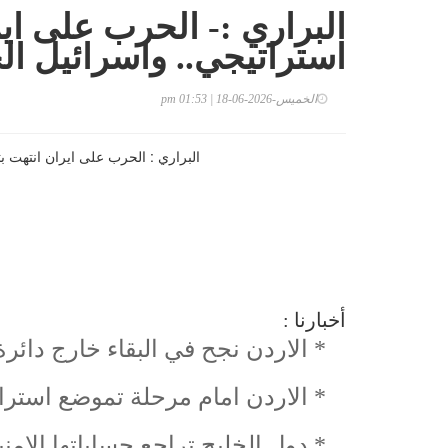
البراري :- الحرب على اي
استراتيجي.. واسرائيل الخ
الخميس-2026-06-18 | 01:53 pm
أخبارنا :
* الاردن نجح في البقاء خارج دائر
* الاردن امام مرحلة تموضع استرا
* دول الخليج تراجع حساباتها الامن