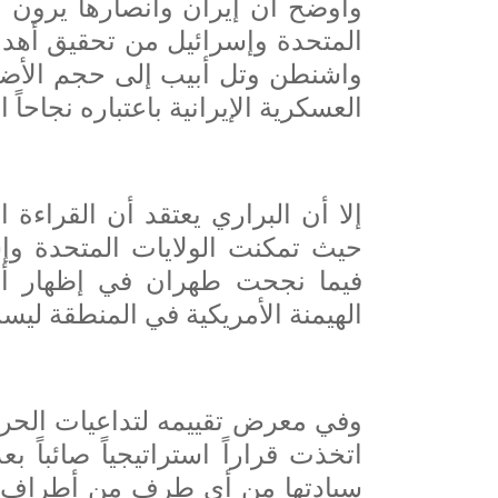
وأوضح أن إيران وأنصارها يرون أن
المتحدة وإسرائيل من تحقيق أهدافهم
واشنطن وتل أبيب إلى حجم الأضرار
العسكرية الإيرانية باعتباره نجاحاً اس
إلا أن البراري يعتقد أن القراءة ا
حيث تمكنت الولايات المتحدة وإس
فيما نجحت طهران في إظهار أن 
الهيمنة الأمريكية في المنطقة ليست
وفي معرض تقييمه لتداعيات الحرب
اتخذت قراراً استراتيجياً صائباً ب
سيادتها من أي طرف من أطراف الح