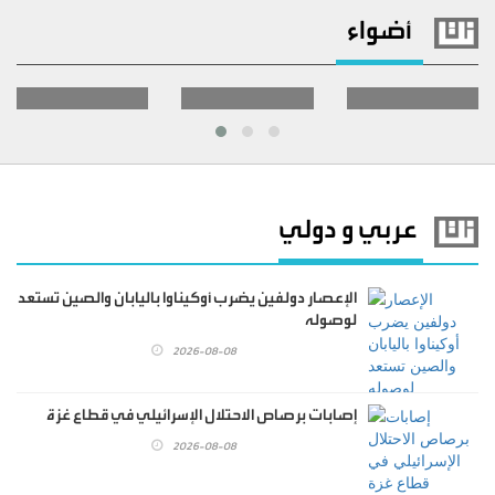
الأهلية تحصد
الزراعية في
بمركز البحوث
أضواء
المركز الأول
عمان الأهلية
الدوائية
بمسابقة
تشارك
والتشخيصية
2026-
2026-
2026-
مشاريع النقل
بفعاليات اليوم
في عمان
08-08
08-08
08-08
والمرور
العالمي
الاهلية حول
لمكافحة
الهندسة
التصحر
الطبية الحيوية
والجفاف
2026
عربي و دولي
الإعصار دولفين يضرب أوكيناوا باليابان والصين تستعد
لوصوله
2026-08-08
إصابات برصاص الاحتلال الإسرائيلي في قطاع غزة
2026-08-08