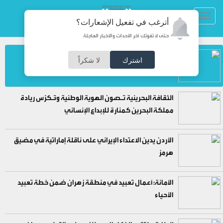
Toggl
أترغب في تفعيل الإشعارات؟
navig
حتى لا تفوتك آخر الأحداث والأخبار العاجلة
مكتب حسان أعلن موعد التعديل سابقاً.. فلماذا يلتزم
اشترك
لا شكراً
الصمت الآن؟
الثقافة البحرينية تـصون الهوية الوطنية وتُـكرّس ريادة
مملكة البحرين كمنارة للإبداع الإنساني
الأردن يدين الاعتداء الإيراني على ناقلة إماراتية في مضيق
هرمز
الأمانة: أعمال تعبيد في منطقة زهران ضمن خطة تعبيد
الأحياء