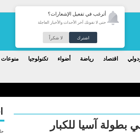
أترغب في تفعيل الإشعارات؟
حتى لا تفوتك آخر الأحداث والأخبار العاجلة
اشترك
لا شكراً
دولي
اقتصاد
رياضة
أضواء
تكنولوجيا
منوعات
والصين تستعد لوصوله
ا
 بطولة آسيا للكبار