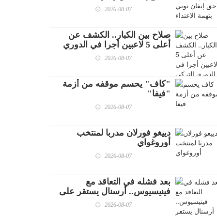
2026-08-07
صلاح بين الكبار.. الكشف عن
أعلى 5 لاعبين أجرا في الدوري
التركي
2026-08-07
"كاف" يحسم موقفه من أزمة
"فيفا"
2026-08-07
دييغو فورلان مدربا لمنتخب
أوروغواي
2026-08-07
بعد فشله في التعاقد مع
فينيسيوس.. أرسنال يستقر على
ضم نجم باريس سان جيرمان
2026-08-07