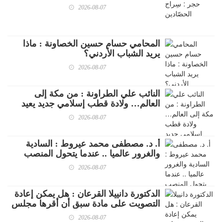
2026-08-07
المحامي حسام حسين الخصاونة : ماذا
يريد الشباب الأردني؟
2026-08-07
النائب علي الطراونة : من مكة إلى
العالم… ولادة قطب إسلامي جديد يعيد
كتابة خرائط القوه
2026-08-07
أ. د. مصطفى محمد عيروط : السادية
والغرور عالميا .. عندما يتحول المنصب
والمال إلى وهم القوة
2026-08-07
الدكتورة دانييلا القرعان : هل يمكن إعادة
التصويت على مادة سبق أن أقرها مجلس
النواب؟ قراءة قانونية ؟
2026-08-07