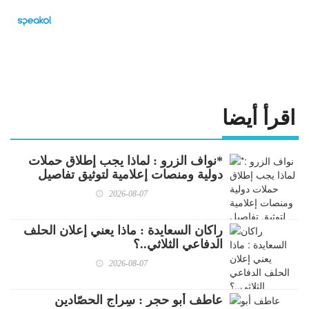
اقرأ أيضا
*نواف الزرو : لماذا يجب إطلاق حملات
دولية ومنصات إعلامية لتوثيق تفاصيل
الإبادة الصهيونية الإجرامية التي لم يسبق
2026-08-07
لها مثيل في التاريخ البشري..!.
راكان السعايدة : ماذا يعني إعلان الحلف
الدفاعي الثلاثي..؟
2026-08-07
عاطف أبو حجر : سِراج الحصّادين