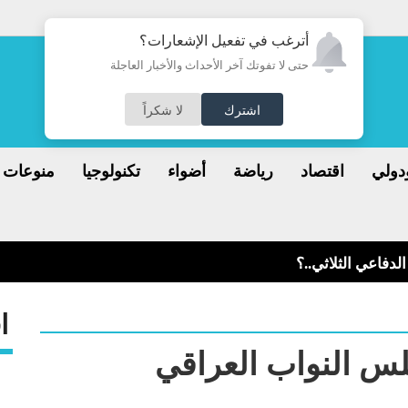
أترغب في تفعيل الإشعارات؟
حتى لا تفوتك آخر الأحداث والأخبار العاجلة
اشترك
لا شكراً
دولي
اقتصاد
رياضة
أضواء
تكنولوجيا
منوعات
لدفاعي الثلاثي..؟
ا
س النواب العراقي