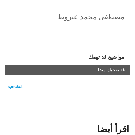
مصطفى محمد عيروط
مواضيع قد تهمك
قد يعجبك ايضا
اقرأ أيضا