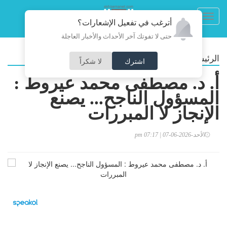
Toggl
أترغب في تفعيل الإشعارات؟
navig
حتى لا تفوتك آخر الأحداث والأخبار العاجلة
/
الرئيسية
مقالات
اشترك
لا شكراً
أ. د. مصطفى محمد عيروط :
المسؤول الناجح... يصنع
الإنجاز لا المبررات
الأحد-2026-06-07 | 07:17 pm