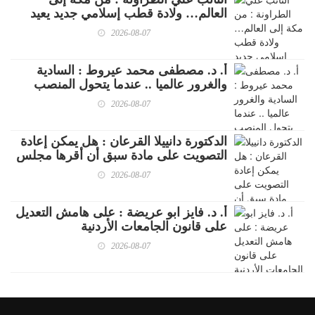
العالم… ولادة قطب إسلامي جديد يعيد
كتابة خرائط القوه
2026-08-07
أ. د. مصطفى محمد عيروط : السادية
والغرور عالميا .. عندما يتحول المنصب
والمال إلى وهم القوة
2026-08-07
الدكتورة دانييلا القرعان : هل يمكن إعادة
التصويت على مادة سبق أن أقرها مجلس
النواب؟ قراءة قانونية ؟
2026-08-07
أ. د. فايز ابو عريضة : على هامش التعديل
على قانون الجامعات الأردنية
2026-08-07