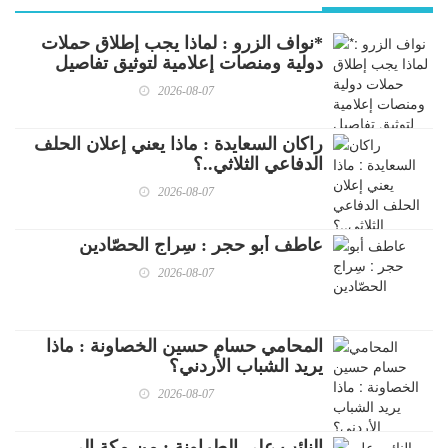
*نواف الزرو : لماذا يجب إطلاق حملات
دولية ومنصات إعلامية لتوثيق تفاصيل
الإبادة الصهيونية الإجرامية التي لم يسبق
2026-08-07
لها مثيل في التاريخ البشري..!.
راكان السعايدة : ماذا يعني إعلان الحلف
الدفاعي الثلاثي..؟
2026-08-07
عاطف أبو حجر : سِراج الحصّادين
2026-08-07
المحامي حسام حسين الخصاونة : ماذا
يريد الشباب الأردني؟
2026-08-07
النائب علي الطراونة : من مكة إلى