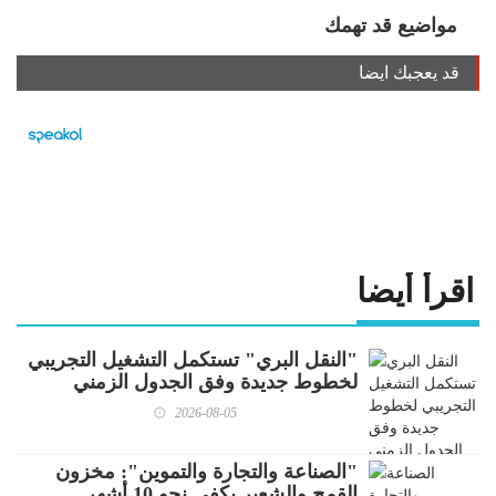
مواضيع قد تهمك
قد يعجبك ايضا
اقرأ أيضا
"النقل البري" تستكمل التشغيل التجريبي
لخطوط جديدة وفق الجدول الزمني
المعلن
2026-08-05
"الصناعة والتجارة والتموين": مخزون
القمح والشعير يكفي نحو 10 أشهر